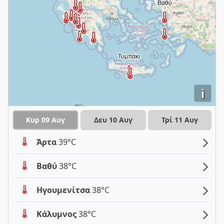
i
Κυρ 09 Αυγ
Δευ 10 Αυγ
Τρί 11 Αυγ
Άρτα
39°C
Βαθύ
38°C
Ηγουμενίτσα
38°C
Κάλυμνος
38°C