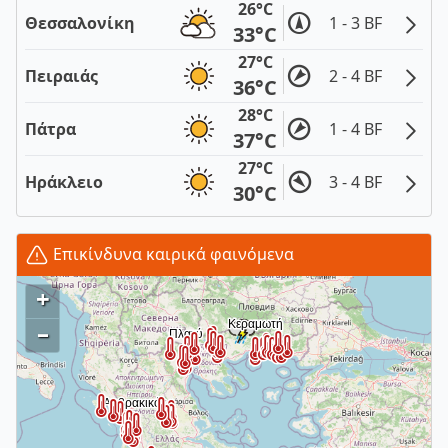
26°C
Θεσσαλονίκη
1 - 3 BF
33°C
27°C
Πειραιάς
2 - 4 BF
36°C
28°C
Πάτρα
1 - 4 BF
37°C
27°C
Ηράκλειο
3 - 4 BF
30°C
Επικίνδυνα καιρικά φαινόμενα
+
–