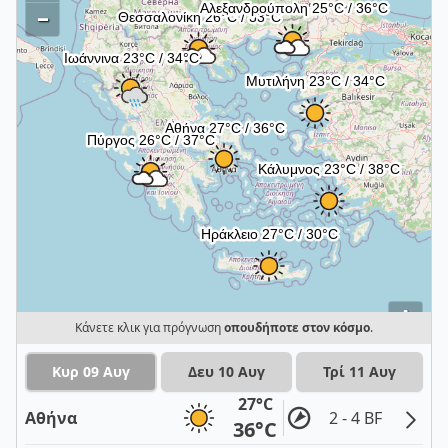
–
i
Κάνετε κλικ για πρόγνωση
οπουδήποτε στον κόσμο
.
Κυρ 09 Αυγ
Δευ 10 Αυγ
Τρί 11 Αυγ
27°C
Αθήνα
2 - 4 BF
36°C