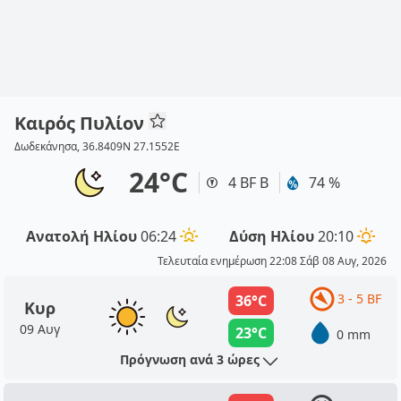
Καιρός Πυλίον
Δωδεκάνησα, 36.8409N 27.1552E
24°C
4 BF Β
74 %
Ανατολή Ηλίου
06:24
Δύση Ηλίου
20:10
Τελευταία ενημέρωση 22:08 Σάβ 08 Αυγ, 2026
3 - 5 BF
36°C
Κυρ
09 Αυγ
23°C
0 mm
Πρόγνωση ανά 3 ώρες