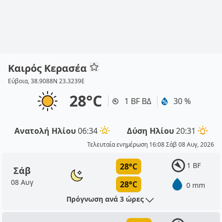
Καιρός Κερασέα
Εύβοια, 38.9088N 23.3239E
28°C
1 BF ΒΔ
30 %
Ανατολή Ηλίου
06:34
Δύση Ηλίου
20:31
Τελευταία ενημέρωση 16:08 Σάβ 08 Αυγ, 2026
1 BF
28°C
Σάβ
08 Αυγ
28°C
0 mm
Πρόγνωση ανά 3 ώρες