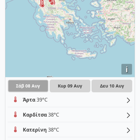
i
Σάβ 08 Αυγ
Κυρ 09 Αυγ
Δευ 10 Αυγ
Άρτα
39°C
Καρδίτσα
38°C
Κατερίνη
38°C