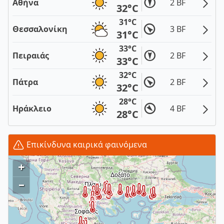
Αθήνα
2 BF
32°C
31°C
Θεσσαλονίκη
3 BF
31°C
33°C
Πειραιάς
2 BF
33°C
32°C
Πάτρα
2 BF
32°C
28°C
Ηράκλειο
4 BF
28°C
Επικίνδυνα καιρικά φαινόμενα
+
–