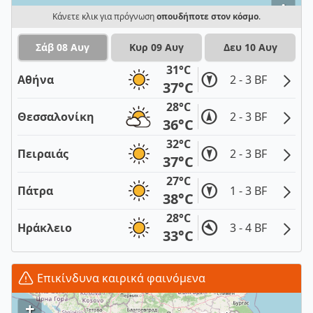
i
Κάνετε κλικ για πρόγνωση
οπουδήποτε στον κόσμο
.
Σάβ 08 Αυγ
Κυρ 09 Αυγ
Δευ 10 Αυγ
31°C
Αθήνα
2 - 3 BF
37°C
28°C
Θεσσαλονίκη
2 - 3 BF
36°C
32°C
Πειραιάς
2 - 3 BF
37°C
27°C
Πάτρα
1 - 3 BF
38°C
28°C
Ηράκλειο
3 - 4 BF
33°C
Επικίνδυνα καιρικά φαινόμενα
+