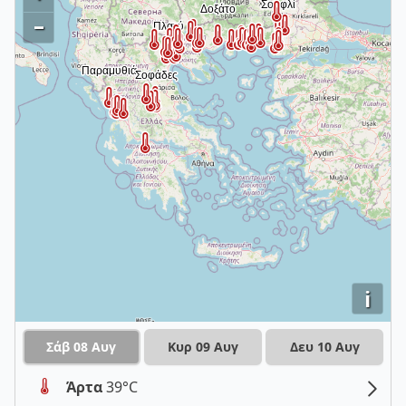
–
i
Σάβ 08 Αυγ
Κυρ 09 Αυγ
Δευ 10 Αυγ
Άρτα
39°C