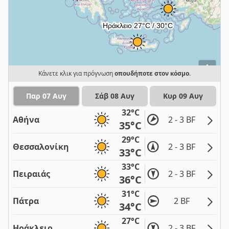
i
Κάνετε κλικ για πρόγνωση
οπουδήποτε στον κόσμο
.
Παρ 07 Αυγ
Σάβ 08 Αυγ
Κυρ 09 Αυγ
32°C
Αθήνα
2 - 3 BF
35°C
29°C
Θεσσαλονίκη
2 - 3 BF
33°C
33°C
Πειραιάς
2 - 3 BF
36°C
31°C
Πάτρα
2 BF
34°C
27°C
Ηράκλειο
2 - 3 BF