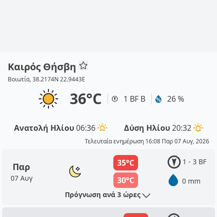
Καιρός Θήσβη
Βοιωτία, 38.2174N 22.9443E
36°C
1 BF Β
26 %
Ανατολή Ηλίου
06:36
Δύση Ηλίου
20:32
Τελευταία ενημέρωση 16:08 Παρ 07 Αυγ, 2026
1 - 3 BF
35°C
Παρ
07 Αυγ
30°C
0 mm
Πρόγνωση ανά 3 ώρες