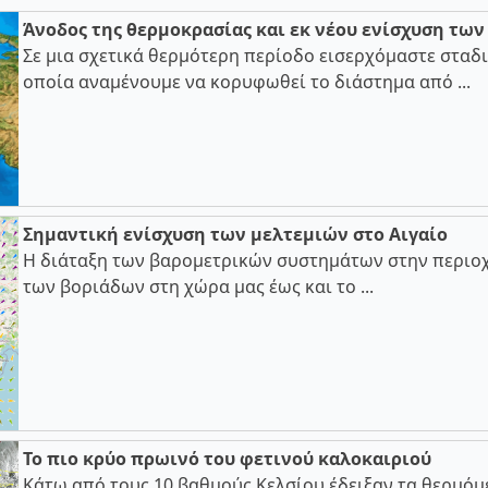
Άνοδος της θερμοκρασίας και εκ νέου ενίσχυση τω
Σε μια σχετικά θερμότερη περίοδο εισερχόμαστε σταδι
οποία αναμένουμε να κορυφωθεί το διάστημα από ...
Σημαντική ενίσχυση των μελτεμιών στο Αιγαίο
Η διάταξη των βαρομετρικών συστημάτων στην περιοχ
των βοριάδων στη χώρα μας έως και το ...
Το πιο κρύο πρωινό του φετινού καλοκαιριού
Κάτω από τους 10 βαθμούς Κελσίου έδειξαν τα θερμόμ