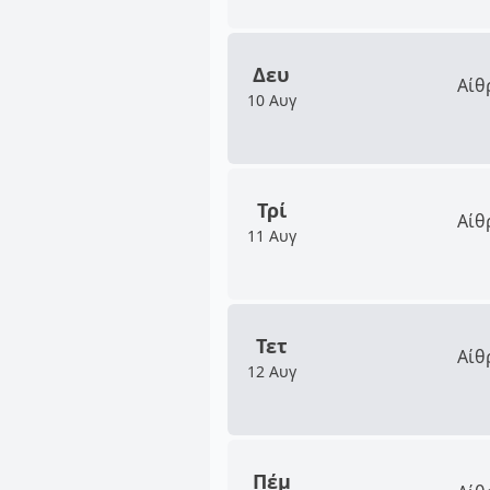
Δευ
Αίθ
10 Αυγ
Τρί
Αίθ
11 Αυγ
Τετ
Αίθ
12 Αυγ
Πέμ