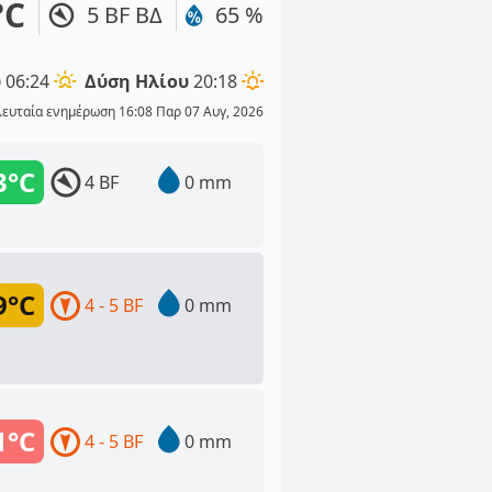
°C
5 BF ΒΔ
65 %
υ
06:24
Δύση Ηλίου
20:18
λευταία ενημέρωση 16:08 Παρ 07 Αυγ, 2026
3°C
4 BF
0 mm
9°C
4 - 5 BF
0 mm
1°C
4 - 5 BF
0 mm