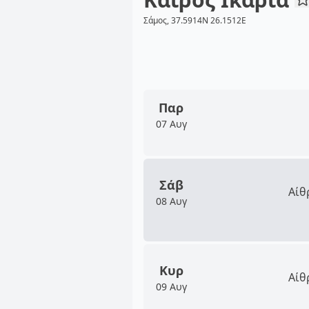
Σάμος, 37.5914N 26.1512E
Παρ
07 Αυγ
Σάβ
Αίθ
08 Αυγ
Κυρ
Αίθ
09 Αυγ