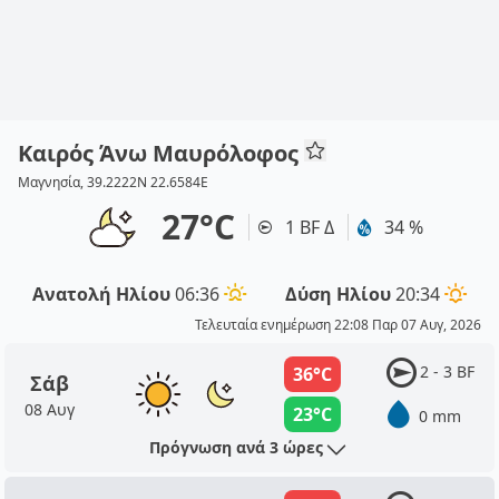
Καιρός Άνω Μαυρόλοφος
Μαγνησία, 39.2222N 22.6584E
27°C
1 BF Δ
34 %
Ανατολή Ηλίου
06:36
Δύση Ηλίου
20:34
Τελευταία ενημέρωση 22:08 Παρ 07 Αυγ, 2026
2 - 3 BF
36°C
Σάβ
08 Αυγ
23°C
0 mm
Πρόγνωση ανά 3 ώρες