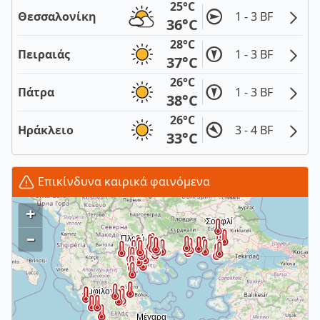
25°C
Θεσσαλονίκη
1 - 3 BF
36°C
28°C
Πειραιάς
1 - 3 BF
37°C
26°C
Πάτρα
1 - 3 BF
38°C
26°C
Ηράκλειο
3 - 4 BF
33°C
Επικίνδυνα καιρικά φαινόμενα
+
–