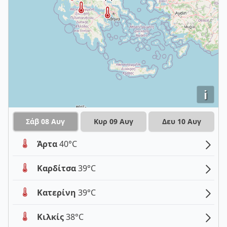
i
Σάβ 08 Αυγ
Κυρ 09 Αυγ
Δευ 10 Αυγ
Άρτα
40°C
Καρδίτσα
39°C
Κατερίνη
39°C
Κιλκίς
38°C