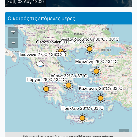
Σάβ, 08 Αυγ 13:00
Ο καιρός τις επόμενες μέρες
+
–
i
Κάνετε κλικ για πρόγνωση
οπουδήποτε στον κόσμο
.