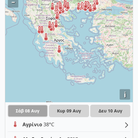
–
i
Σάβ 08 Αυγ
Κυρ 09 Αυγ
Δευ 10 Αυγ
Αγρίνιο
38°C