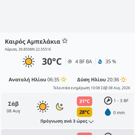
Καιρός Αμπελάκια
Λάρισα, 39.8508N 22.5551E
30°C
4 BF ΒΑ
35 %
Ανατολή Ηλίου
06:35
Δύση Ηλίου
20:36
Τελευταία ενημέρωση 10:08 Σάβ 08 Αυγ, 2026
1 - 3 BF
31°C
Σάβ
08 Αυγ
28°C
0 mm
Πρόγνωση ανά 3 ώρες