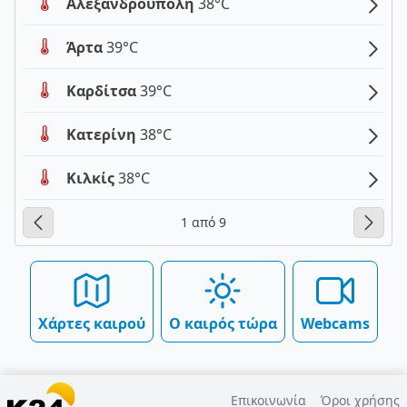
Αλεξανδρούπολη
38°C
Άρτα
39°C
Καρδίτσα
39°C
Κατερίνη
38°C
Κιλκίς
38°C
1 από 9
Χάρτες καιρού
Ο καιρός τώρα
Webcams
Επικοινωνία
Όροι χρήσης