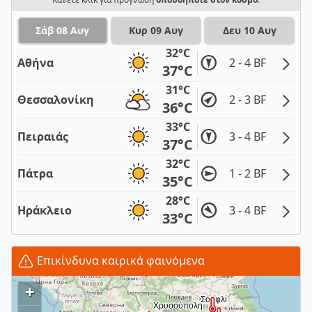
Σάβ 08 Αυγ
Κυρ 09 Αυγ
Δευ 10 Αυγ
32°C
Αθήνα
2 - 4 BF
37°C
31°C
Θεσσαλονίκη
2 - 3 BF
36°C
33°C
Πειραιάς
3 - 4 BF
37°C
32°C
Πάτρα
1 - 2 BF
35°C
28°C
Ηράκλειο
3 - 4 BF
33°C
Επικίνδυνα καιρικά φαινόμενα
+