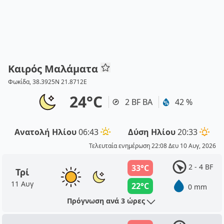
Καιρός Μαλάματα
Φωκίδα, 38.3925N 21.8712E
24°C
2 BF ΒΑ
42 %
Ανατολή Ηλίου
06:43
Δύση Ηλίου
20:33
Τελευταία ενημέρωση 22:08 Δευ 10 Αυγ, 2026
2 - 4 BF
33°C
Τρί
11 Αυγ
22°C
0 mm
Πρόγνωση ανά 3 ώρες