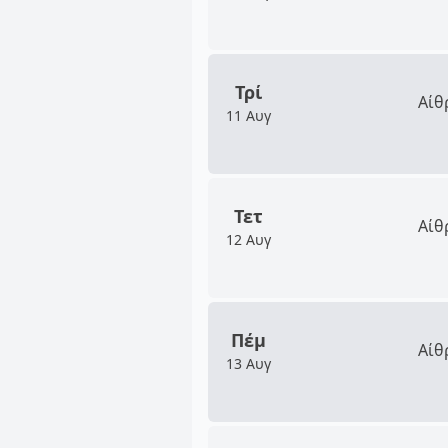
Τρί
Αίθ
11 Αυγ
Τετ
Αίθ
12 Αυγ
Πέμ
Αίθ
13 Αυγ