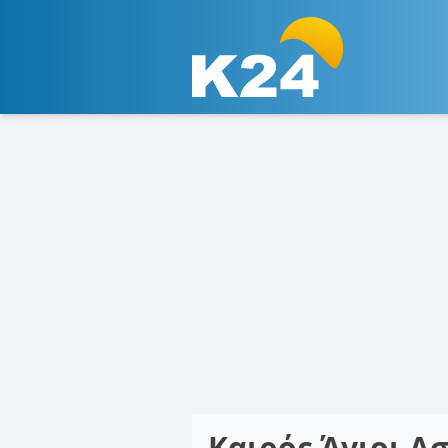
Καιρός Άγιοι 