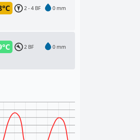
8°C
2 - 4 BF
0 mm
9°C
2 BF
0 mm