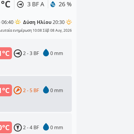
1°C
3 BF Α
26 %
υ
06:40
Δύση Ηλίου
20:30
λευταία ενημέρωση 10:08 Σάβ 08 Αυγ, 2026
1°C
2 - 3 BF
0 mm
1°C
2 - 5 BF
0 mm
0°C
2 - 4 BF
0 mm