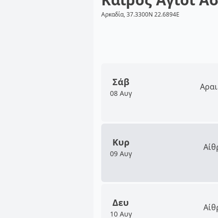
Αρκαδία, 37.3300N 22.6894E
Σάβ
Αραι
08 Αυγ
Κυρ
Αίθ
09 Αυγ
Δευ
Αίθ
10 Αυγ