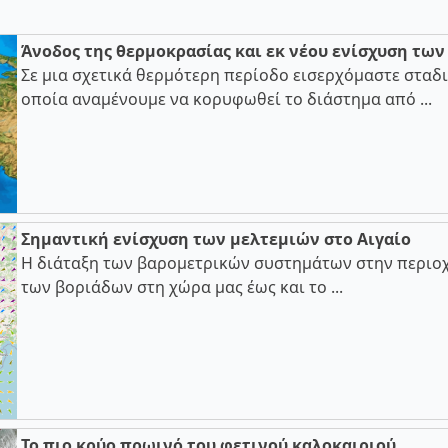
Άνοδος της θερμοκρασίας και εκ νέου ενίσχυση τω
Σε μια σχετικά θερμότερη περίοδο εισερχόμαστε σταδι
οποία αναμένουμε να κορυφωθεί το διάστημα από ...
Σημαντική ενίσχυση των μελτεμιών στο Αιγαίο
Η διάταξη των βαρομετρικών συστημάτων στην περιοχ
των βοριάδων στη χώρα μας έως και το ...
Το πιο κρύο πρωινό του φετινού καλοκαιριού