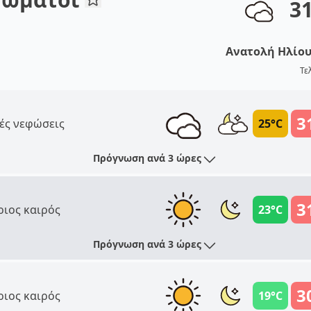
3
Ανατολή Ηλίο
Τε
3
ές νεφώσεις
25°C
Πρόγνωση ανά 3 ώρες
3
ριος καιρός
23°C
Πρόγνωση ανά 3 ώρες
3
ριος καιρός
19°C