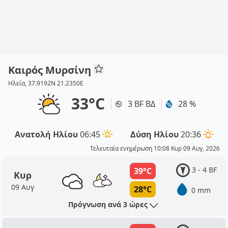
Καιρός Μυρσίνη
Ηλεία, 37.9192N 21.2350E
33°C
3 BF ΒΔ
28 %
Ανατολή Ηλίου
06:45
Δύση Ηλίου
20:36
Τελευταία ενημέρωση 10:08 Κυρ 09 Αυγ, 2026
3 - 4 BF
39°C
Κυρ
09 Αυγ
28°C
0 mm
Πρόγνωση ανά 3 ώρες