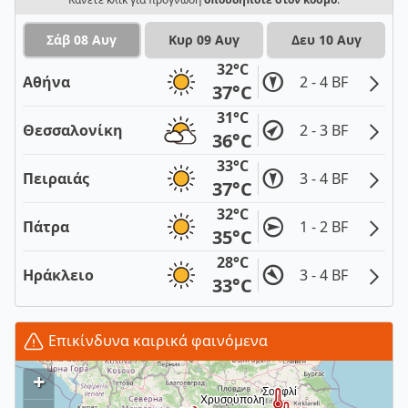
Σάβ 08 Αυγ
Κυρ 09 Αυγ
Δευ 10 Αυγ
32°C
Αθήνα
2 - 4 BF
37°C
31°C
Θεσσαλονίκη
2 - 3 BF
36°C
33°C
Πειραιάς
3 - 4 BF
37°C
32°C
Πάτρα
1 - 2 BF
35°C
28°C
Ηράκλειο
3 - 4 BF
33°C
Επικίνδυνα καιρικά φαινόμενα
+