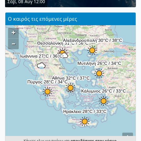
Σάβ, 08 Αυγ 12:00
Ο καιρός τις επόμενες μέρες
+
–
i
Κάνετε κλικ για πρόγνωση
οπουδήποτε στον κόσμο
.