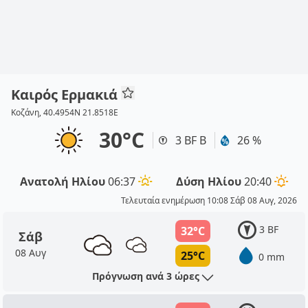
Καιρός Ερμακιά
Κοζάνη, 40.4954N 21.8518E
30°C
3 BF Β
26 %
Ανατολή Ηλίου
06:37
Δύση Ηλίου
20:40
Τελευταία ενημέρωση 10:08 Σάβ 08 Αυγ, 2026
3 BF
32°C
Σάβ
08 Αυγ
25°C
0 mm
Πρόγνωση ανά 3 ώρες