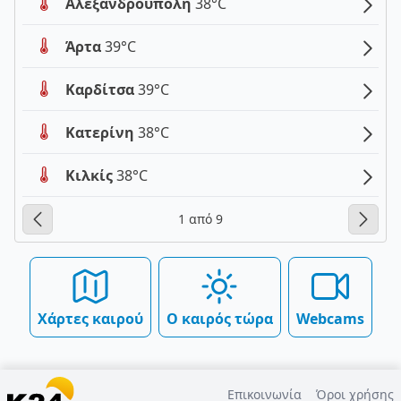
Αλεξανδρούπολη
38°C
Άρτα
39°C
Καρδίτσα
39°C
Κατερίνη
38°C
Κιλκίς
38°C
1 από 9
Χάρτες καιρού
Ο καιρός τώρα
Webcams
Επικοινωνία
Όροι χρήσης