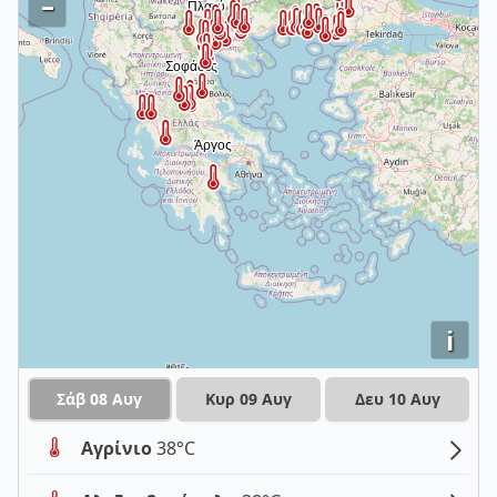
–
i
Σάβ 08 Αυγ
Κυρ 09 Αυγ
Δευ 10 Αυγ
Αγρίνιο
38°C