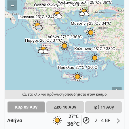
–
i
Κάνετε κλικ για πρόγνωση
οπουδήποτε στον κόσμο
.
Κυρ 09 Αυγ
Δευ 10 Αυγ
Τρί 11 Αυγ
27°C
Αθήνα
2 - 4 BF
36°C