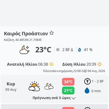
Καιρός Προάστιον
Κοζάνη, 40.4853N 21.7084E
23°C
2 BF Δ
41 %
Ανατολή Ηλίου
06:38
Δύση Ηλίου
20:39
Τελευταία ενημέρωση 22:08 Σάβ 08 Αυγ, 2026
1 - 2 BF
34°C
Κυρ
09 Αυγ
21°C
0 mm
Πρόγνωση ανά 3 ώρες