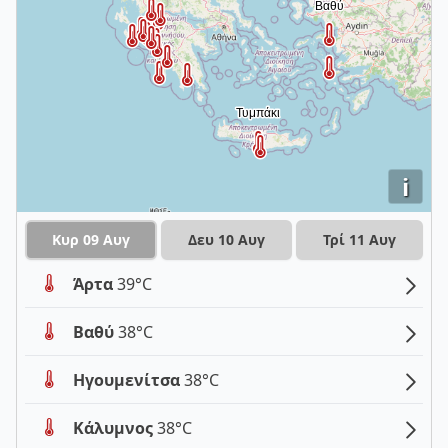
i
Κυρ 09 Αυγ
Δευ 10 Αυγ
Τρί 11 Αυγ
Άρτα
39°C
Βαθύ
38°C
Ηγουμενίτσα
38°C
Κάλυμνος
38°C