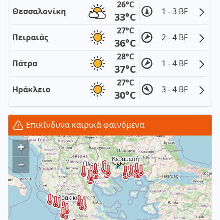
26°C
Θεσσαλονίκη
1 - 3 BF
33°C
27°C
Πειραιάς
2 - 4 BF
36°C
28°C
Πάτρα
1 - 4 BF
37°C
27°C
Ηράκλειο
3 - 4 BF
30°C
Επικίνδυνα καιρικά φαινόμενα
+
–