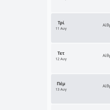
Τρί
Αίθ
11 Αυγ
Τετ
Αίθ
12 Αυγ
Πέμ
Αίθ
13 Αυγ