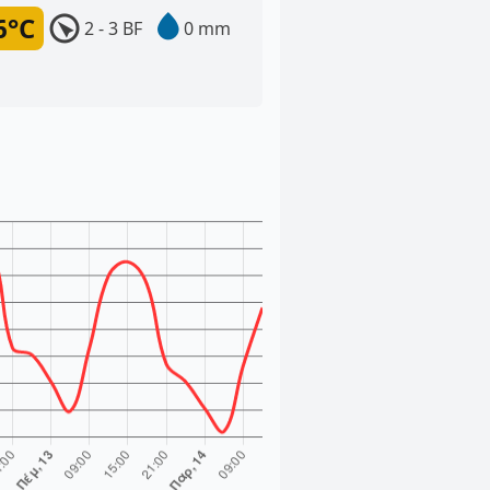
6°C
2 - 3 BF
0 mm