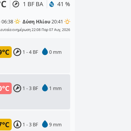
°C
1 BF ΒΑ
41 %
υ
06:38
Δύση Ηλίου
20:41
λευταία ενημέρωση 22:08 Παρ 07 Αυγ, 2026
9°C
1 - 4 BF
0 mm
0°C
1 - 3 BF
1 mm
7°C
1 - 3 BF
9 mm