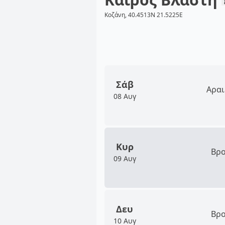
Κοζάνη, 40.4513N 21.5225E
Σάβ
Αραι
08 Αυγ
Κυρ
Βρο
09 Αυγ
Δευ
Βρο
10 Αυγ