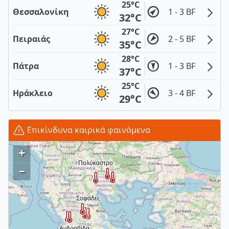
25°C
Θεσσαλονίκη
1 - 3 BF
32°C
27°C
Πειραιάς
2 - 5 BF
35°C
28°C
Πάτρα
1 - 3 BF
37°C
25°C
Ηράκλειο
3 - 4 BF
29°C
Επικίνδυνα καιρικά φαινόμενα
+
–