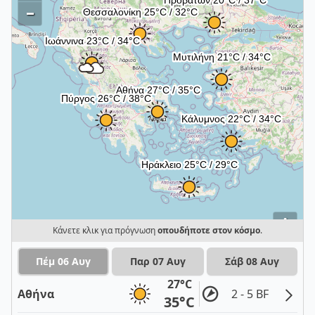
–
i
Κάνετε κλικ για πρόγνωση
οπουδήποτε στον κόσμο
.
Πέμ 06 Αυγ
Παρ 07 Αυγ
Σάβ 08 Αυγ
27°C
Αθήνα
2 - 5 BF
35°C