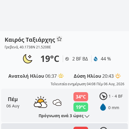
Καιρός Ταξιάρχης
Γρεβενά, 40.1738N 21.5208E
19°C
2 BF ΒΔ
44 %
Ανατολή Ηλίου
06:37
Δύση Ηλίου
20:43
Τελευταία ενημέρωση 04:08 Πέμ 06 Αυγ, 2026
1 - 4 BF
34°C
Πέμ
06 Αυγ
19°C
0 mm
Πρόγνωση ανά 3 ώρες