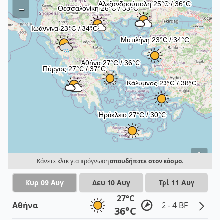
–
i
Κάνετε κλικ για πρόγνωση
οπουδήποτε στον κόσμο
.
Κυρ 09 Αυγ
Δευ 10 Αυγ
Τρί 11 Αυγ
27°C
Αθήνα
2 - 4 BF
36°C