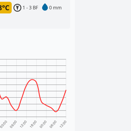
8°C
1 - 3 BF
0 mm