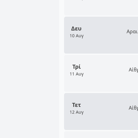
Δευ
Αραι
10 Αυγ
Τρί
Αίθ
11 Αυγ
Τετ
Αίθ
12 Αυγ