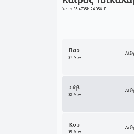
Χανιά, 35.4735N 24.0581E
Παρ
Αίθ
07 Αυγ
Σάβ
Αίθ
08 Αυγ
Κυρ
Αίθ
09 Αυγ