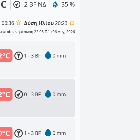
°C
2 BF ΝΔ
35 %
υ
06:36
Δύση Ηλίου
20:23
λευταία ενημέρωση 22:08 Πέμ 06 Αυγ, 2026
2°C
1 - 3 BF
0 mm
2°C
0 - 3 BF
0 mm
0°C
1 - 3 BF
0 mm