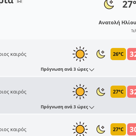
27
Ανατολή Ηλίο
Τε
3
ριος καιρός
26°C
Πρόγνωση ανά 3 ώρες
3
ριος καιρός
27°C
Πρόγνωση ανά 3 ώρες
3
ριος καιρός
27°C