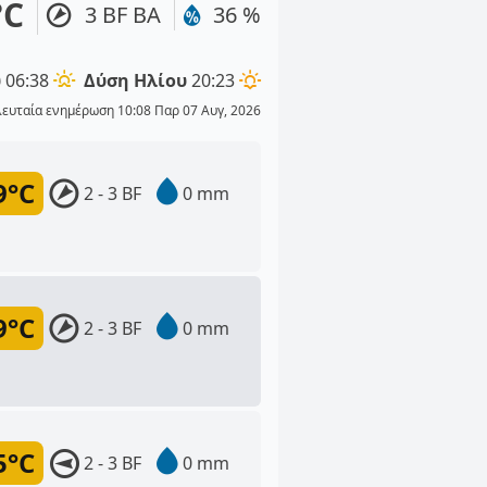
°C
3 BF ΒΑ
36 %
υ
06:38
Δύση Ηλίου
20:23
λευταία ενημέρωση 10:08 Παρ 07 Αυγ, 2026
9°C
2 - 3 BF
0 mm
9°C
2 - 3 BF
0 mm
5°C
2 - 3 BF
0 mm