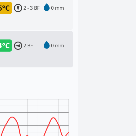
6°C
2 - 3 BF
0 mm
4°C
2 BF
0 mm