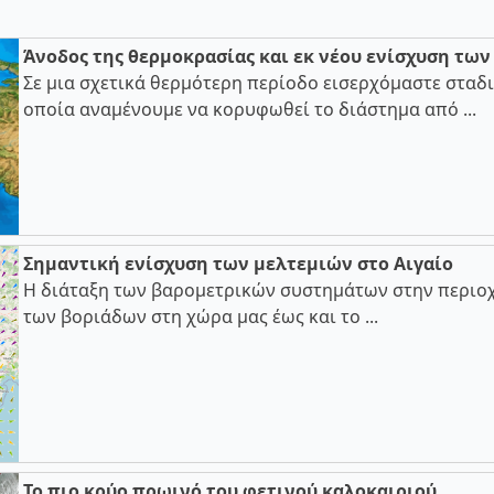
Άνοδος της θερμοκρασίας και εκ νέου ενίσχυση τω
Σε μια σχετικά θερμότερη περίοδο εισερχόμαστε σταδι
οποία αναμένουμε να κορυφωθεί το διάστημα από ...
Σημαντική ενίσχυση των μελτεμιών στο Αιγαίο
Η διάταξη των βαρομετρικών συστημάτων στην περιοχ
των βοριάδων στη χώρα μας έως και το ...
Το πιο κρύο πρωινό του φετινού καλοκαιριού