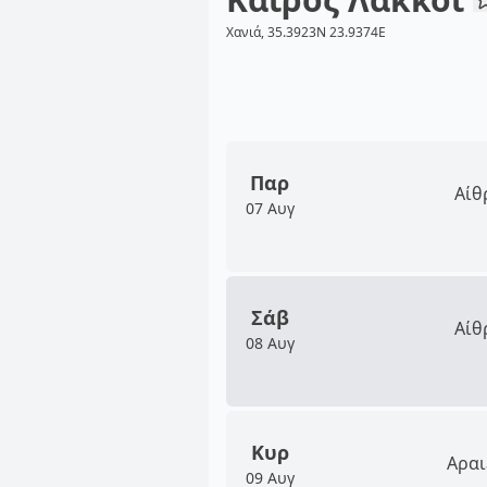
Χανιά, 35.3923N 23.9374E
Παρ
Αίθ
07 Αυγ
Σάβ
Αίθ
08 Αυγ
Κυρ
Αραι
09 Αυγ