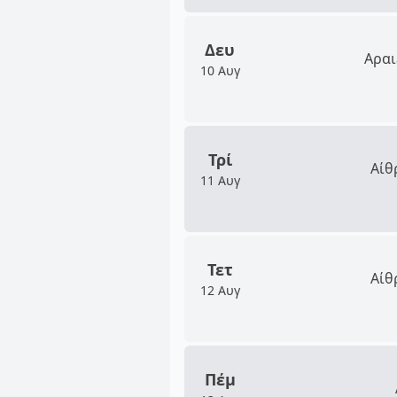
Δευ
Αραι
10 Αυγ
Τρί
Αίθ
11 Αυγ
Τετ
Αίθ
12 Αυγ
Πέμ