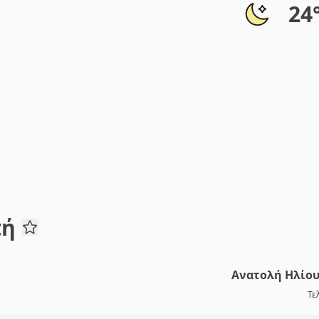
24
πή
Ανατολή Ηλίο
Τε