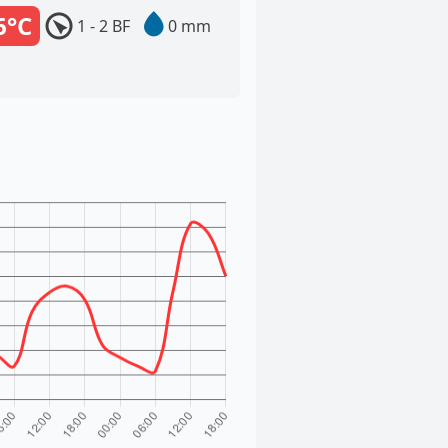
6°C
1 - 2 BF
0 mm