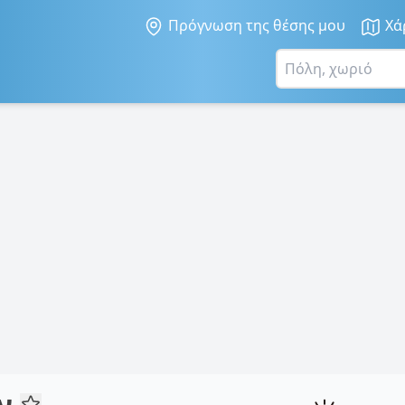
Πρόγνωση της θέσης μου
Χά
ον