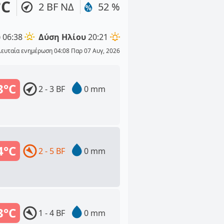
°C
2 BF ΝΔ
52 %
υ
06:38
Δύση Ηλίου
20:21
λευταία ενημέρωση 04:08 Παρ 07 Αυγ, 2026
3°C
2 - 3 BF
0 mm
4°C
2 - 5 BF
0 mm
3°C
1 - 4 BF
0 mm