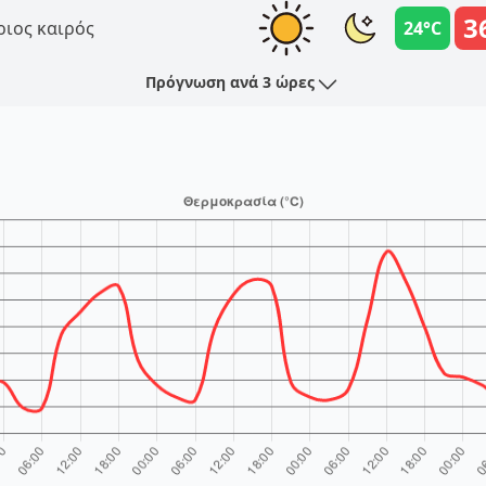
3
ριος καιρός
24°C
Πρόγνωση ανά 3 ώρες