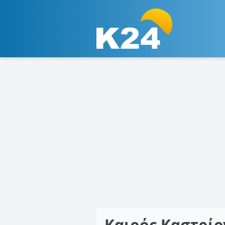
Καιρός Καστρί