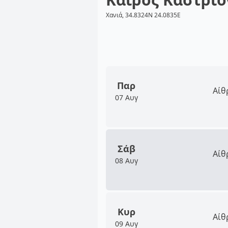
Χανιά, 34.8324N 24.0835E
Παρ
Αίθ
07 Αυγ
Σάβ
Αίθ
08 Αυγ
Κυρ
Αίθ
09 Αυγ