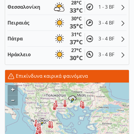
28°C
Θεσσαλονίκη
1 - 3 BF
33°C
30°C
Πειραιάς
3 - 4 BF
35°C
31°C
Πάτρα
3 - 4 BF
37°C
27°C
Ηράκλειο
3 - 4 BF
30°C
Επικίνδυνα καιρικά φαινόμενα
+
–