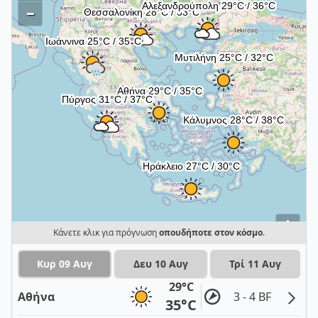
–
i
Κάνετε κλικ για πρόγνωση
οπουδήποτε στον κόσμο
.
Κυρ 09 Αυγ
Δευ 10 Αυγ
Τρί 11 Αυγ
29°C
Αθήνα
3 - 4 BF
35°C