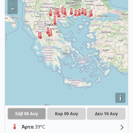
–
i
Σάβ 08 Αυγ
Κυρ 09 Αυγ
Δευ 10 Αυγ
Άρτα
39°C