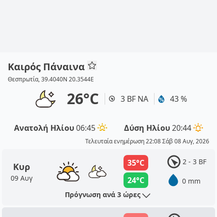
Καιρός Πάναινα
Θεσπρωτία, 39.4040N 20.3544E
26°C
3 BF ΝΑ
43 %
Ανατολή Ηλίου
06:45
Δύση Ηλίου
20:44
Τελευταία ενημέρωση 22:08 Σάβ 08 Αυγ, 2026
2 - 3 BF
35°C
Κυρ
09 Αυγ
24°C
0 mm
Πρόγνωση ανά 3 ώρες