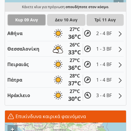
i
Κάνετε κλικ για πρόγνωση
οπουδήποτε στον κόσμο
.
Κυρ 09 Αυγ
Δευ 10 Αυγ
Τρί 11 Αυγ
27°C
Αθήνα
2 - 4 BF
36°C
26°C
Θεσσαλονίκη
1 - 3 BF
33°C
27°C
Πειραιάς
1 - 4 BF
36°C
28°C
Πάτρα
1 - 4 BF
37°C
27°C
Ηράκλειο
3 - 4 BF
30°C
Επικίνδυνα καιρικά φαινόμενα
+