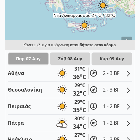
i
Κάνετε κλικ για πρόγνωση
οπουδήποτε στον κόσμο
.
Παρ 07 Αυγ
Σάβ 08 Αυγ
Κυρ 09 Αυγ
31°C
Αθήνα
2 - 3 BF
36°C
29°C
Θεσσαλονίκη
2 - 3 BF
32°C
29°C
Πειραιάς
1 - 2 BF
35°C
30°C
Πάτρα
1 - 2 BF
34°C
27°C
Ηράκλειο
2 - 3 BF