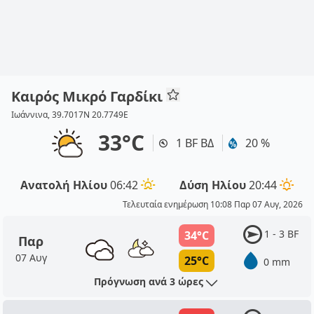
Καιρός Μικρό Γαρδίκι
Ιωάννινα, 39.7017N 20.7749E
33°C
1 BF ΒΔ
20 %
Ανατολή Ηλίου
06:42
Δύση Ηλίου
20:44
Τελευταία ενημέρωση 10:08 Παρ 07 Αυγ, 2026
1 - 3 BF
34°C
Παρ
07 Αυγ
25°C
0 mm
Πρόγνωση ανά 3 ώρες