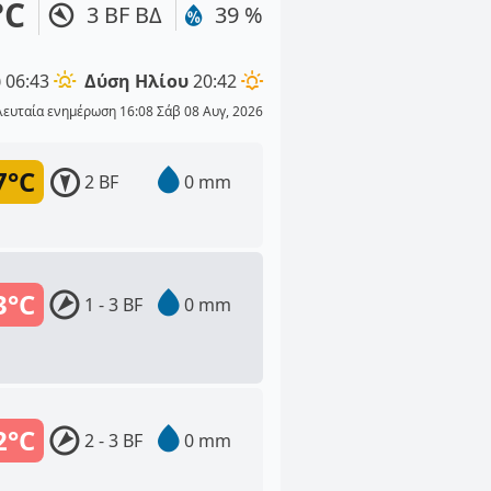
°C
3 BF ΒΔ
39 %
υ
06:43
Δύση Ηλίου
20:42
λευταία ενημέρωση 16:08 Σάβ 08 Αυγ, 2026
7°C
2 BF
0 mm
3°C
1 - 3 BF
0 mm
2°C
2 - 3 BF
0 mm