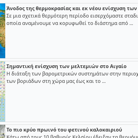
Άνοδος της θερμοκρασίας και εκ νέου ενίσχυση τω
Σε μια σχετικά θερμότερη περίοδο εισερχόμαστε σταδι
οποία αναμένουμε να κορυφωθεί το διάστημα από ...
Σημαντική ενίσχυση των μελτεμιών στο Αιγαίο
Η διάταξη των βαρομετρικών συστημάτων στην περιοχ
των βοριάδων στη χώρα μας έως και το ...
Το πιο κρύο πρωινό του φετινού καλοκαιριού
Κάτω από τους 10 βαθμούς Κελσίου έδειξαν τα θερμόμ