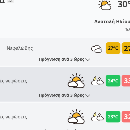
30
Ανατολή Ηλίο
Τε
2
Νεφελώδης
27°C
Πρόγνωση ανά 3 ώρες
3
ές νεφώσεις
24°C
Πρόγνωση ανά 3 ώρες
3
ές νεφώσεις
23°C