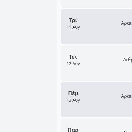
Τρί
Αραι
11 Αυγ
Τετ
Αίθ
12 Αυγ
Πέμ
Αραι
13 Αυγ
Παρ