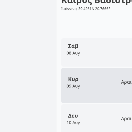
Ιωάννινα, 39.4261N 20.7666E
Σάβ
08 Αυγ
Κυρ
Αραι
09 Αυγ
Δευ
Αραι
10 Αυγ