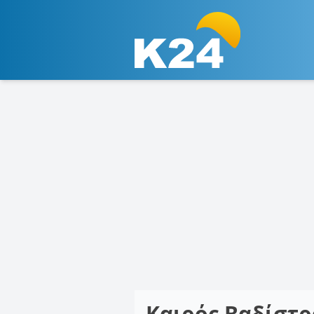
Καιρός Βαδίστ