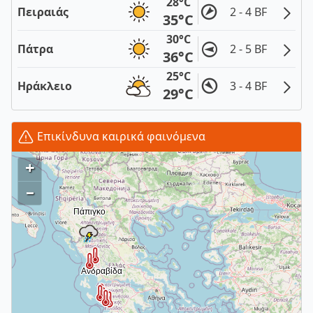
28°C
Πειραιάς
2 - 4 BF
35°C
30°C
Πάτρα
2 - 5 BF
36°C
25°C
Ηράκλειο
3 - 4 BF
29°C
Επικίνδυνα καιρικά φαινόμενα
+
–