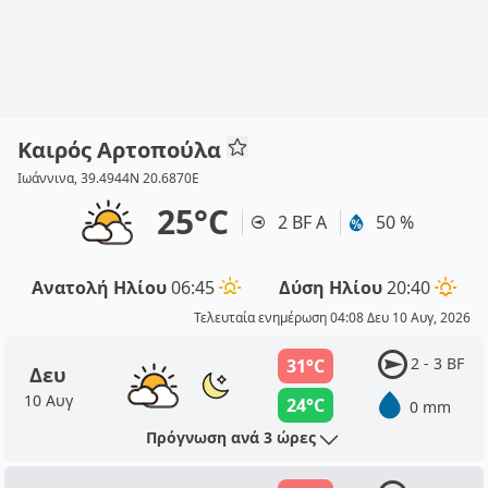
Καιρός Αρτοπούλα
Ιωάννινα, 39.4944N 20.6870E
25°C
2 BF Α
50 %
Ανατολή Ηλίου
06:45
Δύση Ηλίου
20:40
Τελευταία ενημέρωση 04:08 Δευ 10 Αυγ, 2026
2 - 3 BF
31°C
Δευ
10 Αυγ
24°C
0 mm
Πρόγνωση ανά 3 ώρες