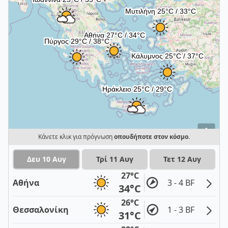
i
Κάνετε κλικ για πρόγνωση
οπουδήποτε στον κόσμο
.
Δευ 10 Αυγ
Τρί 11 Αυγ
Τετ 12 Αυγ
27°C
Αθήνα
3 - 4 BF
34°C
26°C
Θεσσαλονίκη
1 - 3 BF
31°C