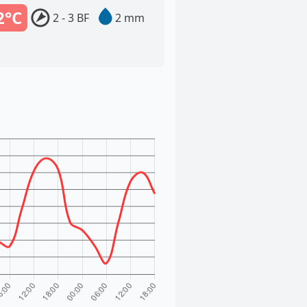
2°C
2 - 3 BF
2 mm