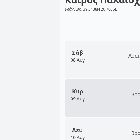
Ιωάννινα, 39.3438N 20.7075E
Σάβ
Αραι
08 Αυγ
Κυρ
Βρο
09 Αυγ
Δευ
Βρο
10 Αυγ