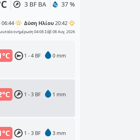
°C
3 BF ΒΑ
37 %
υ
06:44
Δύση Ηλίου
20:42
λευταία ενημέρωση 04:08 Σάβ 08 Αυγ, 2026
1°C
1 - 4 BF
0 mm
2°C
1 - 3 BF
1 mm
1°C
1 - 3 BF
3 mm