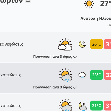
27
Ανατολή Ηλίο
Τε
3
ές νεφώσεις
26°C
Πρόγνωση ανά 3 ώρες
3
χοπτώσεις
23°C
Πρόγνωση ανά 3 ώρες
3
χοπτώσεις
21°C