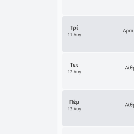
Τρί
Αραι
11 Αυγ
Τετ
Αίθ
12 Αυγ
Πέμ
Αίθ
13 Αυγ