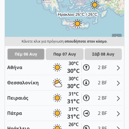
i
Κάνετε κλικ για πρόγνωση
οπουδήποτε στον κόσμο
.
Πέμ 06 Αυγ
Παρ 07 Αυγ
Σάβ 08 Αυγ
30°C
Αθήνα
2 BF
30°C
30°C
Θεσσαλονίκη
2 BF
30°C
31°C
Πειραιάς
2 BF
31°C
31°C
Πάτρα
2 BF
31°C
26°C
Ηράκλειο
3 BF