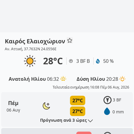
Καιρός Ελαιοχώριον
Αν. Αττική, 37.7632N 24.0556E
28°C
3 BF Β
50 %
Ανατολή Ηλίου
06:32
Δύση Ηλίου
20:28
Τελευταία ενημέρωση 16:08 Πέμ 06 Αυγ, 2026
3 BF
27°C
Πέμ
06 Αυγ
27°C
0 mm
Πρόγνωση ανά 3 ώρες