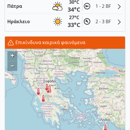
30°C
Πάτρα
1 - 2 BF
34°C
27°C
Ηράκλειο
2 - 3 BF
33°C
Επικίνδυνα καιρικά φαινόμενα
+
–