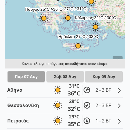
i
Κάνετε κλικ για πρόγνωση
οπουδήποτε στον κόσμο
.
Παρ 07 Αυγ
Σάβ 08 Αυγ
Κυρ 09 Αυγ
31°C
Αθήνα
2 - 3 BF
36°C
29°C
Θεσσαλονίκη
2 - 3 BF
32°C
29°C
Πειραιάς
1 - 2 BF
35°C