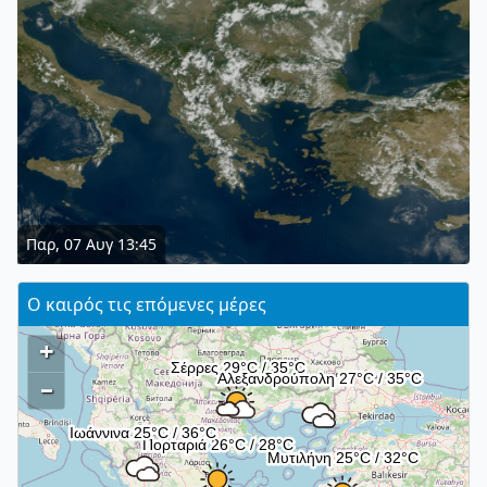
Παρ, 07 Αυγ 13:45
Ο καιρός τις επόμενες μέρες
+
–