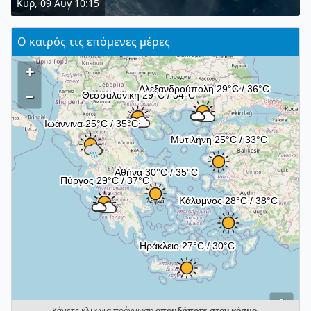
Κυρ, 09 Αυγ 10:15
Ο καιρός τις επόμενες μέρες
+
–
i
Κάνετε κλικ για πρόγνωση
οπουδήποτε στον κόσμο
.