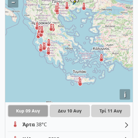
–
i
Κυρ 09 Αυγ
Δευ 10 Αυγ
Τρί 11 Αυγ
Άρτα
38°C