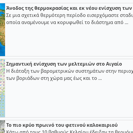
Άνοδος της θερμοκρασίας και εκ νέου ενίσχυση τω
Σε μια σχετικά θερμότερη περίοδο εισερχόμαστε σταδι
οποία αναμένουμε να κορυφωθεί το διάστημα από ...
Σημαντική ενίσχυση των μελτεμιών στο Αιγαίο
Η διάταξη των βαρομετρικών συστημάτων στην περιοχ
των βοριάδων στη χώρα μας έως και το ...
Το πιο κρύο πρωινό του φετινού καλοκαιριού
Κάτω από τους 10 βαθμούς Κελσίου έδειξαν τα θερμόμ