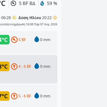
°C
5 BF ΒΔ
59 %
υ
06:28
Δύση Ηλίου
20:22
λευταία ενημέρωση 16:08 Παρ 07 Αυγ, 2026
4°C
5 BF
0 mm
8°C
4 - 6 BF
0 mm
7°C
5 - 6 BF
0 mm