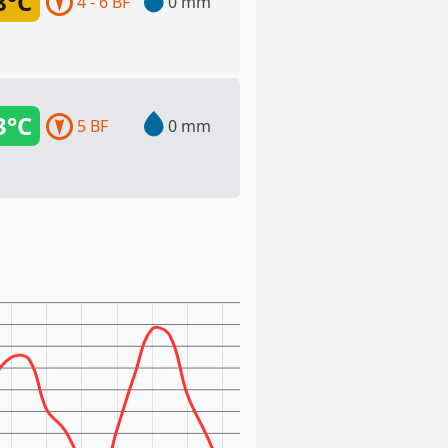
8°C
4 - 6 BF
0 mm
3°C
5 BF
0 mm