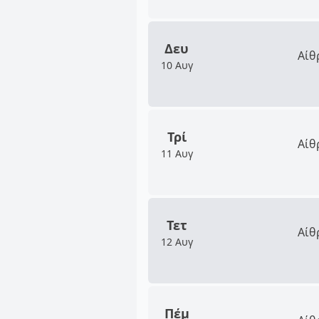
Δευ
Αίθ
10 Αυγ
Τρί
Αίθ
11 Αυγ
Τετ
Αίθ
12 Αυγ
Πέμ