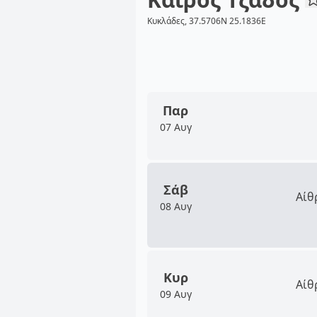
Κυκλάδες, 37.5706N 25.1836E
Παρ
07 Αυγ
Σάβ
Αίθ
08 Αυγ
Κυρ
Αίθ
09 Αυγ