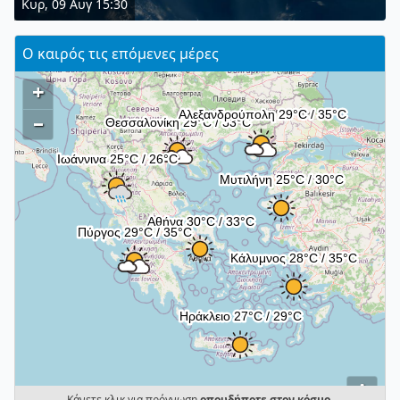
Κυρ, 09 Αυγ 15:30
Ο καιρός τις επόμενες μέρες
+
–
i
Κάνετε κλικ για πρόγνωση
οπουδήποτε στον κόσμο
.