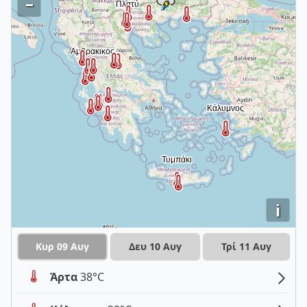
–
i
Κυρ 09 Αυγ
Δευ 10 Αυγ
Τρί 11 Αυγ
Άρτα
38°C