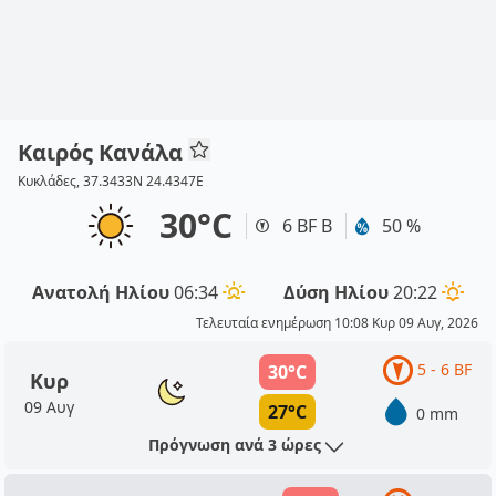
Καιρός Κανάλα
Κυκλάδες, 37.3433N 24.4347E
30°C
6 BF Β
50 %
Ανατολή Ηλίου
06:34
Δύση Ηλίου
20:22
Τελευταία ενημέρωση 10:08 Κυρ 09 Αυγ, 2026
5 - 6 BF
30°C
Κυρ
09 Αυγ
27°C
0 mm
Πρόγνωση ανά 3 ώρες