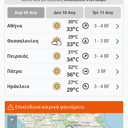
Κυρ 09 Αυγ
Δευ 10 Αυγ
Τρί 11 Αυγ
30°C
Αθήνα
3 - 4 BF
33°C
29°C
Θεσσαλονίκη
1 - 3 BF
33°C
31°C
Πειραιάς
3 - 4 BF
34°C
32°C
Πάτρα
3 BF
36°C
27°C
Ηράκλειο
3 - 4 BF
29°C
Επικίνδυνα καιρικά φαινόμενα
+