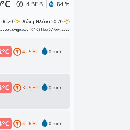
0°C
4 BF Β
84 %
υ
06:20
Δύση Ηλίου
20:20
λευταία ενημέρωση 04:08 Παρ 07 Αυγ, 2026
2°C
4 - 5 BF
0 mm
3°C
3 - 5 BF
0 mm
4°C
4 - 6 BF
0 mm