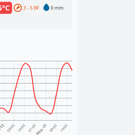
5°C
3 - 5 BF
0 mm