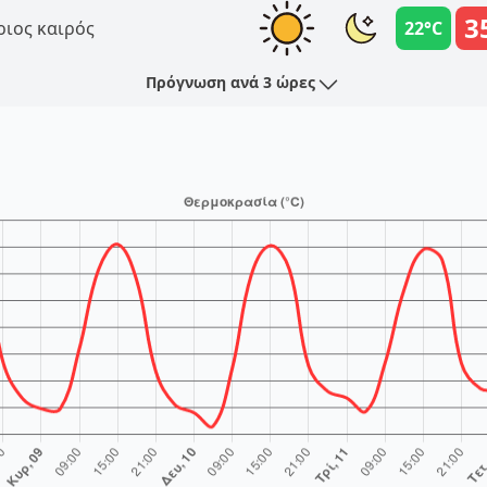
3
ριος καιρός
22°C
Πρόγνωση ανά 3 ώρες