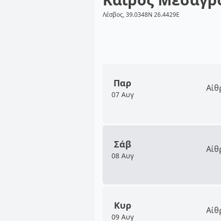
Λέσβος, 39.0348N 26.4429E
Παρ
Αίθ
07 Αυγ
Σάβ
Αίθ
08 Αυγ
Κυρ
Αίθ
09 Αυγ