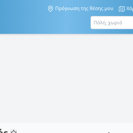
Πρόγνωση της θέσης μου
Χά
ός