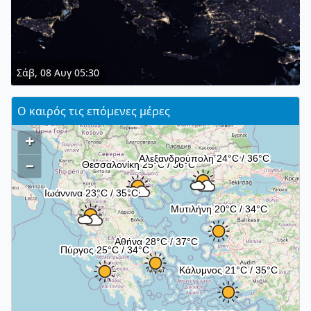
Σάβ, 08 Αυγ 05:30
Ο καιρός τις επόμενες μέρες
+
–