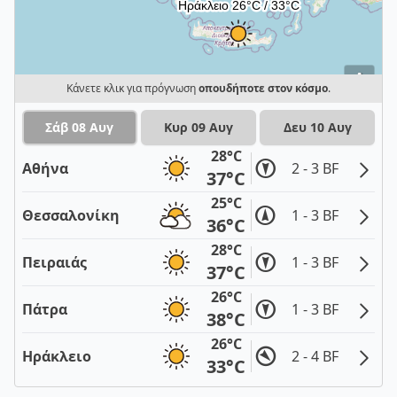
i
Κάνετε κλικ για πρόγνωση
οπουδήποτε στον κόσμο
.
Σάβ 08 Αυγ
Κυρ 09 Αυγ
Δευ 10 Αυγ
28°C
Αθήνα
2 - 3 BF
37°C
25°C
Θεσσαλονίκη
1 - 3 BF
36°C
28°C
Πειραιάς
1 - 3 BF
37°C
26°C
Πάτρα
1 - 3 BF
38°C
26°C
Ηράκλειο
2 - 4 BF
33°C