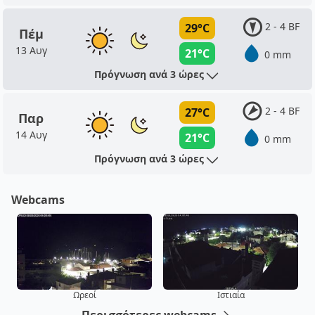
2 - 4 BF
29°C
Πέμ
13 Αυγ
21°C
0 mm
Πρόγνωση ανά 3 ώρες
2 - 4 BF
27°C
Παρ
14 Αυγ
21°C
0 mm
Πρόγνωση ανά 3 ώρες
Webcams
Ωρεοί
Ιστιαία
Περισσότερες webcams