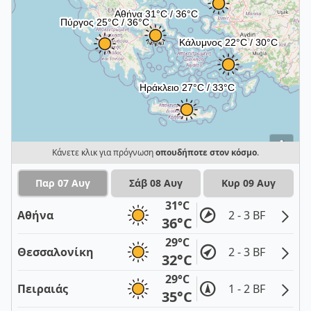
i
Κάνετε κλικ για πρόγνωση
οπουδήποτε στον κόσμο
.
Παρ 07 Αυγ
Σάβ 08 Αυγ
Κυρ 09 Αυγ
31°C
Αθήνα
2 - 3 BF
36°C
29°C
Θεσσαλονίκη
2 - 3 BF
32°C
29°C
Πειραιάς
1 - 2 BF
35°C