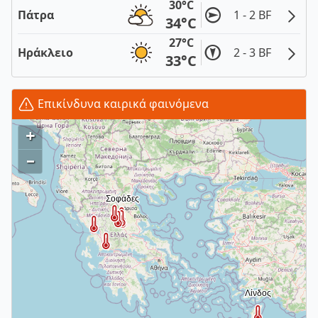
30°C
Πάτρα
1 - 2 BF
34°C
27°C
Ηράκλειο
2 - 3 BF
33°C
Επικίνδυνα καιρικά φαινόμενα
+
–