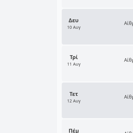
Δευ
Αίθ
10 Αυγ
Τρί
Αίθ
11 Αυγ
Τετ
Αίθ
12 Αυγ
Πέμ