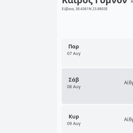
Εύβοια, 38.4361N 23.8803E
Παρ
07 Αυγ
Σάβ
Αίθ
08 Αυγ
Κυρ
Αίθ
09 Αυγ