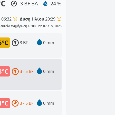
°C
3 BF ΒΑ
24 %
υ
06:32
Δύση Ηλίου
20:29
λευταία ενημέρωση 16:08 Παρ 07 Αυγ, 2026
5°C
3 BF
0 mm
3°C
3 - 5 BF
0 mm
1°C
3 - 5 BF
0 mm