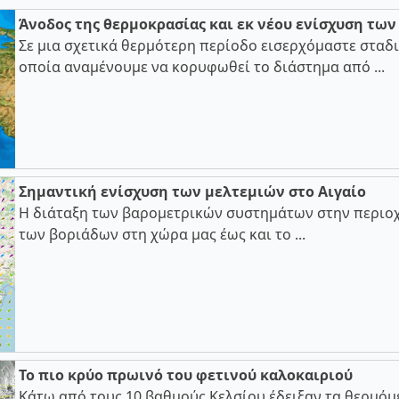
Άνοδος της θερμοκρασίας και εκ νέου ενίσχυση τω
Σε μια σχετικά θερμότερη περίοδο εισερχόμαστε σταδι
οποία αναμένουμε να κορυφωθεί το διάστημα από ...
Σημαντική ενίσχυση των μελτεμιών στο Αιγαίο
Η διάταξη των βαρομετρικών συστημάτων στην περιοχ
των βοριάδων στη χώρα μας έως και το ...
Το πιο κρύο πρωινό του φετινού καλοκαιριού
Κάτω από τους 10 βαθμούς Κελσίου έδειξαν τα θερμόμ