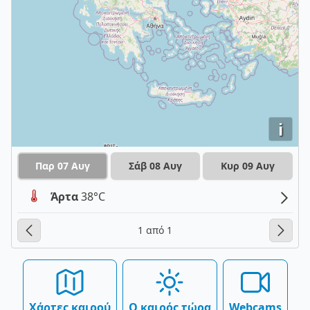
i
Παρ 07 Αυγ
Σάβ 08 Αυγ
Κυρ 09 Αυγ
Άρτα
38°C
1 από 1
Χάρτες καιρού
Ο καιρός τώρα
Webcams