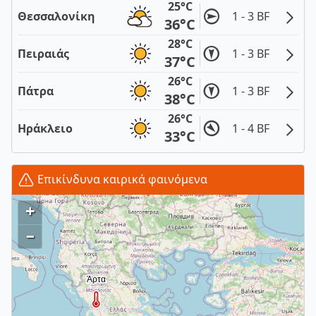
25°C
Θεσσαλονίκη
1 - 3 BF
36°C
28°C
Πειραιάς
1 - 3 BF
37°C
26°C
Πάτρα
1 - 3 BF
38°C
26°C
Ηράκλειο
1 - 4 BF
33°C
Επικίνδυνα καιρικά φαινόμενα
+
–