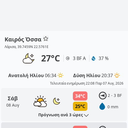
Καιρός Όσσα
Λάρισα, 39.7459N 22.5761E
27°C
3 BF Α
37 %
Ανατολή Ηλίου
06:34
Δύση Ηλίου
20:37
Τελευταία ενημέρωση 22:08 Παρ 07 Αυγ, 2026
2 - 3 BF
34°C
Σάβ
08 Αυγ
25°C
0 mm
Πρόγνωση ανά 3 ώρες