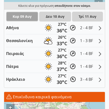
i
Κάνετε κλικ για πρόγνωση
οπουδήποτε στον κόσμο
.
Κυρ 09 Αυγ
Δευ 10 Αυγ
Τρί 11 Αυγ
27°C
Αθήνα
2 - 4 BF
36°C
26°C
Θεσσαλονίκη
1 - 3 BF
33°C
27°C
Πειραιάς
1 - 4 BF
36°C
28°C
Πάτρα
1 - 4 BF
37°C
27°C
Ηράκλειο
3 - 4 BF
30°C
Επικίνδυνα καιρικά φαινόμενα
+