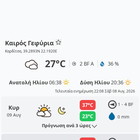
Καιρός Γεφύρια
Καρδίτσα, 39.2893N 22.1920E
27°C
2 BF Α
36 %
Ανατολή Ηλίου
06:38
Δύση Ηλίου
20:36
Τελευταία ενημέρωση 22:08 Σάβ 08 Αυγ, 2026
1 - 4 BF
37°C
Κυρ
09 Αυγ
23°C
0 mm
Πρόγνωση ανά 3 ώρες