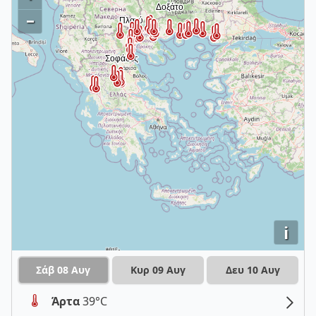
–
i
Σάβ 08 Αυγ
Κυρ 09 Αυγ
Δευ 10 Αυγ
Άρτα
39°C