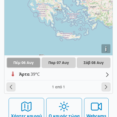
i
Πέμ 06 Αυγ
Παρ 07 Αυγ
Σάβ 08 Αυγ
Άρτα
39°C
1 από 1
Χάρτες καιρού
Ο καιρός τώρα
Webcams