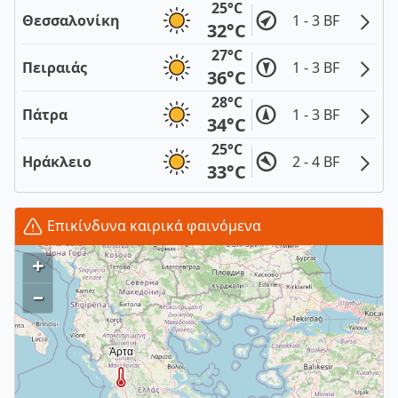
25°C
Θεσσαλονίκη
1 - 3 BF
32°C
27°C
Πειραιάς
1 - 3 BF
36°C
28°C
Πάτρα
1 - 3 BF
34°C
25°C
Ηράκλειο
2 - 4 BF
33°C
Επικίνδυνα καιρικά φαινόμενα
+
–