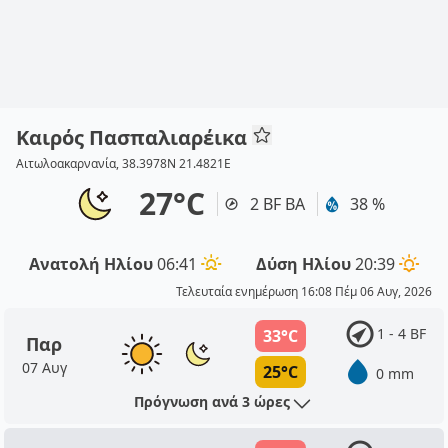
Καιρός Πασπαλιαρέικα
Αιτωλοακαρνανία, 38.3978N 21.4821E
27°C
2 BF ΒΑ
38 %
Ανατολή Ηλίου
06:41
Δύση Ηλίου
20:39
Τελευταία ενημέρωση 16:08 Πέμ 06 Αυγ, 2026
1 - 4 BF
33°C
Παρ
07 Αυγ
25°C
0 mm
Πρόγνωση ανά 3 ώρες