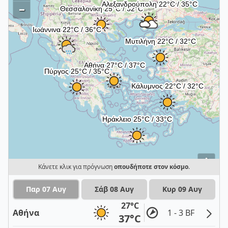
–
i
Κάνετε κλικ για πρόγνωση
οπουδήποτε στον κόσμο
.
Παρ 07 Αυγ
Σάβ 08 Αυγ
Κυρ 09 Αυγ
27°C
Αθήνα
1 - 3 BF
37°C