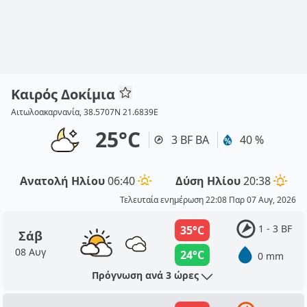
Καιρός Δοκίμια
Αιτωλοακαρνανία, 38.5707N 21.6839E
25°C
3 BF ΒΑ
40 %
Ανατολή Ηλίου
06:40
Δύση Ηλίου
20:38
Τελευταία ενημέρωση 22:08 Παρ 07 Αυγ, 2026
1 - 3 BF
35°C
Σάβ
08 Αυγ
24°C
0 mm
Πρόγνωση ανά 3 ώρες