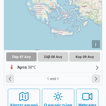
i
Παρ 07 Αυγ
Σάβ 08 Αυγ
Κυρ 09 Αυγ
Άρτα
38°C
1 από 1
Χάρτες καιρού
Ο καιρός τώρα
Webcams