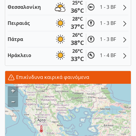
25°C
Θεσσαλονίκη
1 - 3 BF
36°C
28°C
Πειραιάς
1 - 3 BF
37°C
26°C
Πάτρα
1 - 3 BF
38°C
26°C
Ηράκλειο
1 - 4 BF
33°C
Επικίνδυνα καιρικά φαινόμενα
+
–