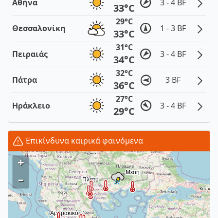
Αθήνα
3 - 4 BF
33°C
29°C
Θεσσαλονίκη
1 - 3 BF
33°C
31°C
Πειραιάς
3 - 4 BF
34°C
32°C
Πάτρα
3 BF
36°C
27°C
Ηράκλειο
3 - 4 BF
29°C
Επικίνδυνα καιρικά φαινόμενα
+
–