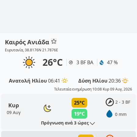
Καιρός Ανιάδα
Ευρυτανία, 38.8176N 21.7876E
26°C
3 BF ΒΑ
47 %
Ανατολή Ηλίου
06:41
Δύση Ηλίου
20:36
Τελευταία ενημέρωση 10:08 Κυρ 09 Αυγ, 2026
2 - 3 BF
25°C
Κυρ
09 Αυγ
19°C
0 mm
Πρόγνωση ανά 3 ώρες