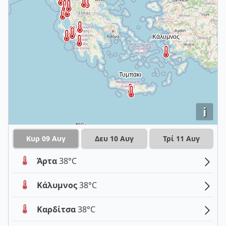
i
Κυρ 09 Αυγ
Δευ 10 Αυγ
Τρί 11 Αυγ
Άρτα
38°C
Κάλυμνος
38°C
Καρδίτσα
38°C