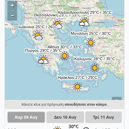
+
–
i
Κάνετε κλικ για πρόγνωση
οπουδήποτε στον κόσμο
.
Κυρ 09 Αυγ
Δευ 10 Αυγ
Τρί 11 Αυγ
30°C