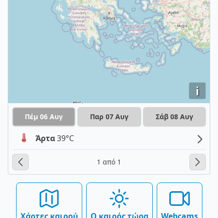
i
Πέμ 06 Αυγ
Παρ 07 Αυγ
Σάβ 08 Αυγ
Άρτα
39°C
1 από 1
Χάρτες καιρού
Ο καιρός τώρα
Webcams