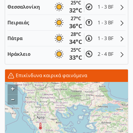
25°C
Θεσσαλονίκη
1 - 3 BF
32°C
27°C
Πειραιάς
1 - 3 BF
36°C
28°C
Πάτρα
1 - 3 BF
34°C
25°C
Ηράκλειο
2 - 4 BF
33°C
Επικίνδυνα καιρικά φαινόμενα
+
–