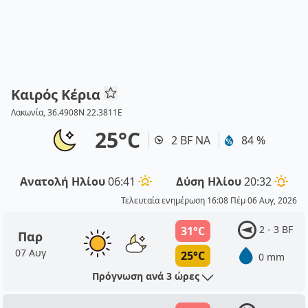
Καιρός Κέρια
Λακωνία, 36.4908N 22.3811E
25°C
2 BF ΝΑ
84 %
Ανατολή Ηλίου
06:41
Δύση Ηλίου
20:32
Τελευταία ενημέρωση 16:08 Πέμ 06 Αυγ, 2026
2 - 3 BF
31°C
Παρ
07 Αυγ
25°C
0 mm
Πρόγνωση ανά 3 ώρες