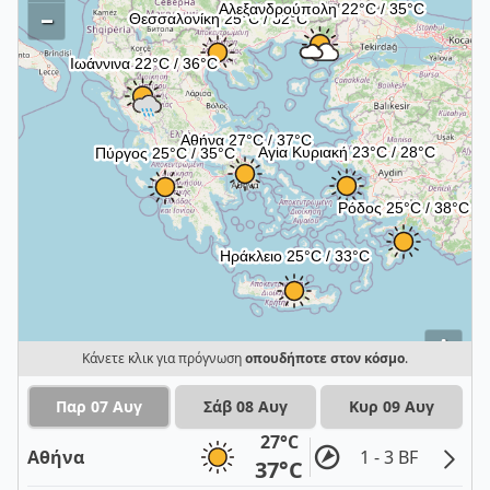
–
i
Κάνετε κλικ για πρόγνωση
οπουδήποτε στον κόσμο
.
Παρ 07 Αυγ
Σάβ 08 Αυγ
Κυρ 09 Αυγ
27°C
Αθήνα
1 - 3 BF
37°C