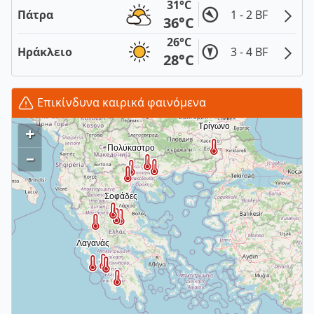
31°C
Πάτρα
1 - 2 BF
36°C
26°C
Ηράκλειο
3 - 4 BF
28°C
Επικίνδυνα καιρικά φαινόμενα
+
–