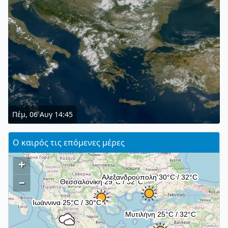
Πέμ, 06 Αυγ 14:45
Ο καιρός τις επόμενες μέρες
+
–