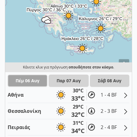
i
Κάνετε κλικ για πρόγνωση
οπουδήποτε στον κόσμο
.
Πέμ 06 Αυγ
Παρ 07 Αυγ
Σάβ 08 Αυγ
30°C
Αθήνα
1 - 4 BF
33°C
29°C
Θεσσαλονίκη
2 - 3 BF
32°C
31°C
Πειραιάς
2 - 4 BF
34°C