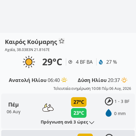
Καιρός Κούμαρης
Αχαΐα, 38.0383N 21.8167E
29°C
4 BF ΒΑ
27 %
Ανατολή Ηλίου
06:40
Δύση Ηλίου
20:37
Τελευταία ενημέρωση 10:08 Πέμ 06 Αυγ, 2026
1 - 3 BF
27°C
Πέμ
06 Αυγ
23°C
0 mm
Πρόγνωση ανά 3 ώρες