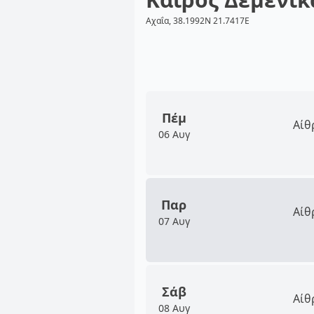
Αχαΐα, 38.1992N 21.7417E
Πέμ
Αίθ
06 Αυγ
Παρ
Αίθ
07 Αυγ
Σάβ
Αίθ
08 Αυγ