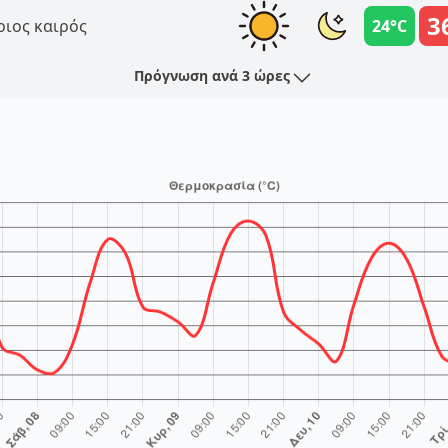
3
ριος καιρός
24°C
Πρόγνωση ανά 3 ώρες