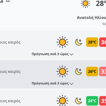
28
Ανατολή Ηλίο
Τε
3
ριος καιρός
28°C
Πρόγνωση ανά 3 ώρες
3
ριος καιρός
26°C
Πρόγνωση ανά 3 ώρες
3
ριος καιρός
24°C