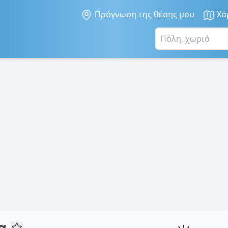
Πρόγνωση της θέσης μου
Χά
κα