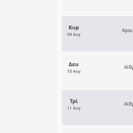
Κυρ
Αραι
09 Αυγ
Δευ
Αίθ
10 Αυγ
Τρί
Αίθ
11 Αυγ