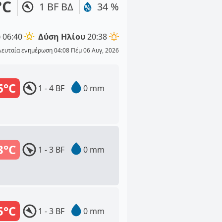
°C
1 BF ΒΔ
34 %
υ
06:40
Δύση Ηλίου
20:38
λευταία ενημέρωση 04:08 Πέμ 06 Αυγ, 2026
6°C
1 - 4 BF
0 mm
3°C
1 - 3 BF
0 mm
5°C
1 - 3 BF
0 mm