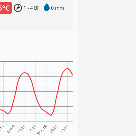
6°C
1 - 4 BF
0 mm