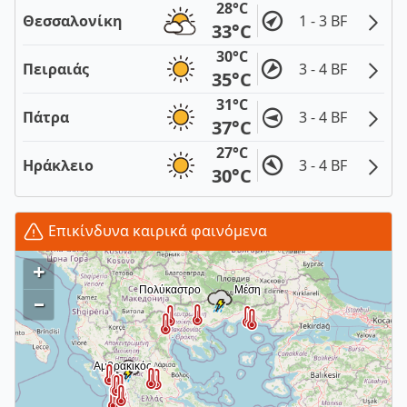
28°C
Θεσσαλονίκη
1 - 3 BF
33°C
30°C
Πειραιάς
3 - 4 BF
35°C
31°C
Πάτρα
3 - 4 BF
37°C
27°C
Ηράκλειο
3 - 4 BF
30°C
Επικίνδυνα καιρικά φαινόμενα
+
–