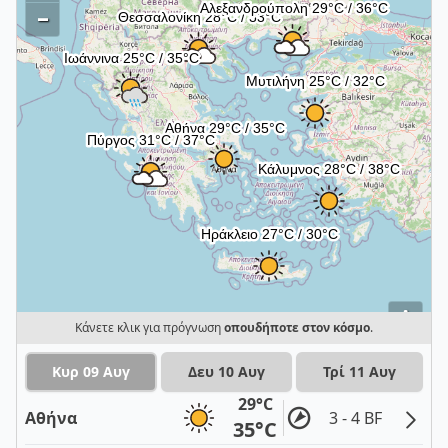
–
i
Κάνετε κλικ για πρόγνωση
οπουδήποτε στον κόσμο
.
Κυρ 09 Αυγ
Δευ 10 Αυγ
Τρί 11 Αυγ
29°C
Αθήνα
3 - 4 BF
35°C