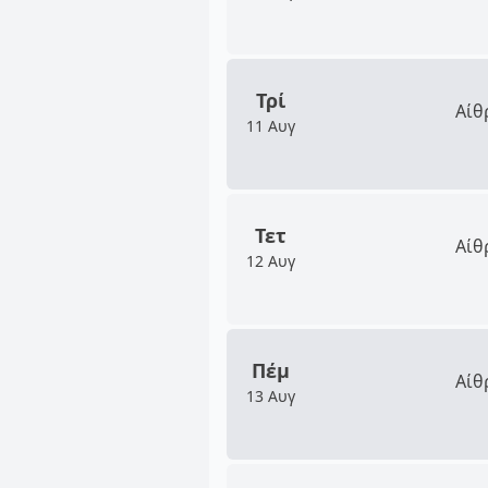
Τρί
Αίθ
11 Αυγ
Τετ
Αίθ
12 Αυγ
Πέμ
Αίθ
13 Αυγ