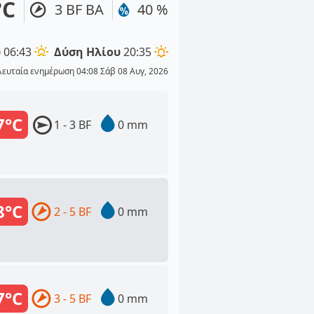
°C
3 BF ΒΑ
40 %
υ
06:43
Δύση Ηλίου
20:35
λευταία ενημέρωση 04:08 Σάβ 08 Αυγ, 2026
7°C
1 - 3 BF
0 mm
8°C
2 - 5 BF
0 mm
7°C
3 - 5 BF
0 mm