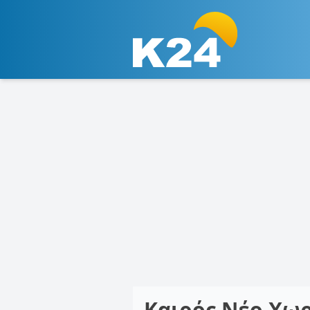
Καιρός Νέο Χω