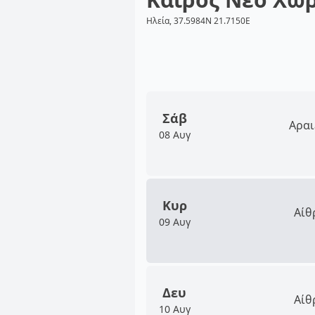
Ηλεία, 37.5984N 21.7150E
Σάβ
Αραι
08 Αυγ
Κυρ
Αίθ
09 Αυγ
Δευ
Αίθ
10 Αυγ