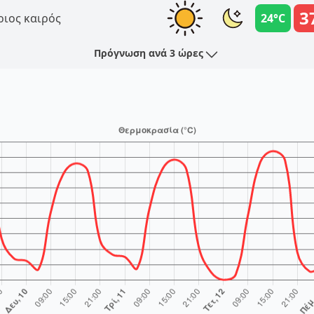
3
ριος καιρός
24°C
Πρόγνωση ανά 3 ώρες