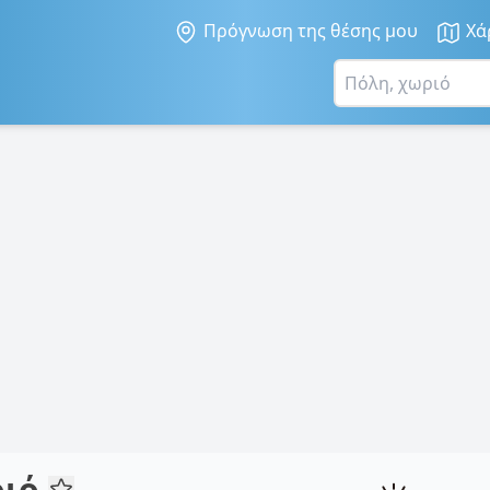
Πρόγνωση της θέσης μου
Χά
ριό