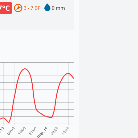
7°C
3 - 7 BF
0 mm