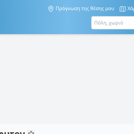
Πρόγνωση της θέσης μου
Χά
φυτον