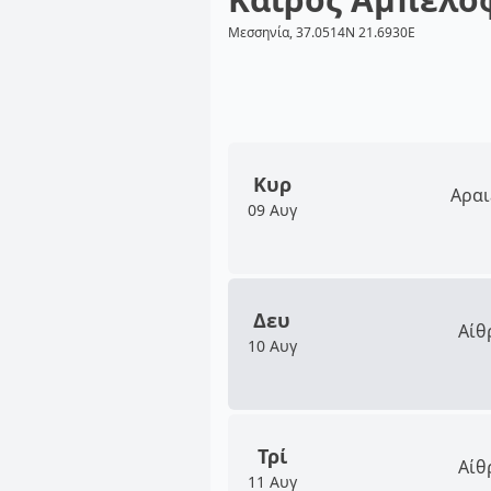
Μεσσηνία, 37.0514N 21.6930E
Κυρ
Αραι
09 Αυγ
Δευ
Αίθ
10 Αυγ
Τρί
Αίθ
11 Αυγ