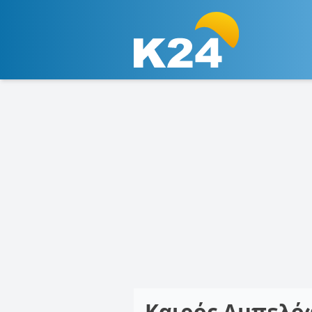
Καιρός Αμπελό