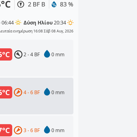
5°C
2 BF Β
83 %
υ
06:44
Δύση Ηλίου
20:34
λευταία ενημέρωση 16:08 Σάβ 08 Αυγ, 2026
6°C
2 - 4 BF
0 mm
6°C
4 - 6 BF
0 mm
7°C
3 - 6 BF
0 mm