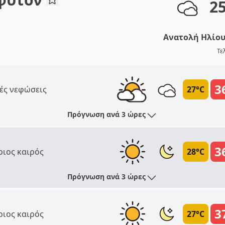
2
Ανατολή Ηλίο
Τε
3
ές νεφώσεις
27°C
Πρόγνωση ανά 3 ώρες
3
ριος καιρός
28°C
Πρόγνωση ανά 3 ώρες
3
ριος καιρός
27°C