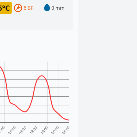
6°C
6 BF
0 mm