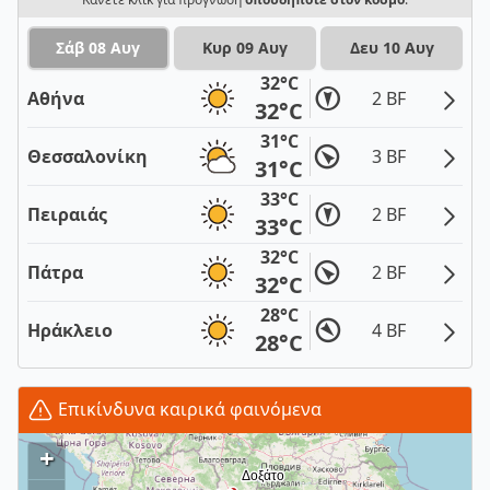
Σάβ 08 Αυγ
Κυρ 09 Αυγ
Δευ 10 Αυγ
32°C
Αθήνα
2 BF
32°C
31°C
Θεσσαλονίκη
3 BF
31°C
33°C
Πειραιάς
2 BF
33°C
32°C
Πάτρα
2 BF
32°C
28°C
Ηράκλειο
4 BF
28°C
Επικίνδυνα καιρικά φαινόμενα
+