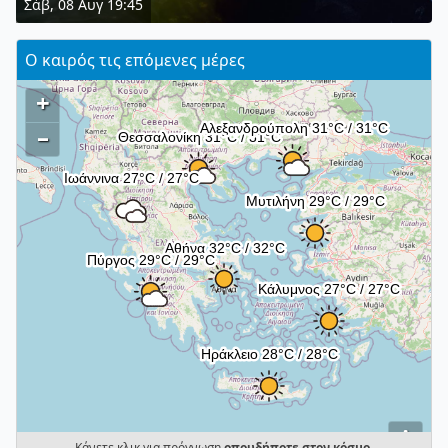
Σάβ, 08 Αυγ 19:45
Ο καιρός τις επόμενες μέρες
+
–
i
Κάνετε κλικ για πρόγνωση
οπουδήποτε στον κόσμο
.