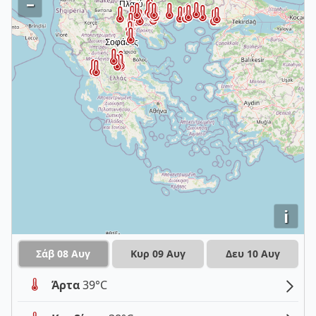
–
i
Σάβ 08 Αυγ
Κυρ 09 Αυγ
Δευ 10 Αυγ
Άρτα
39°C