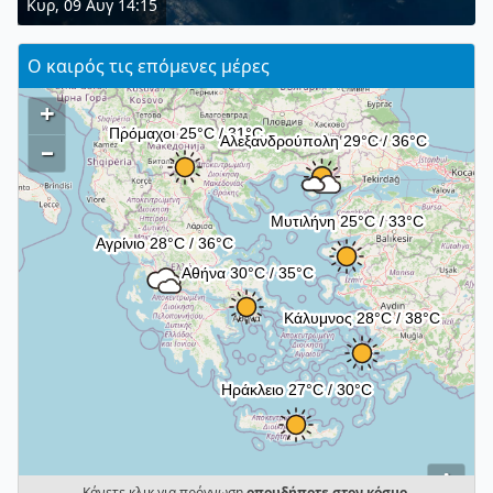
Κυρ, 09 Αυγ 14:15
Ο καιρός τις επόμενες μέρες
+
–
i
Κάνετε κλικ για πρόγνωση
οπουδήποτε στον κόσμο
.