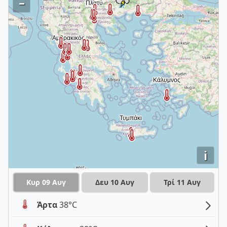
–
i
Κυρ 09 Αυγ
Δευ 10 Αυγ
Τρί 11 Αυγ
Άρτα
38°C