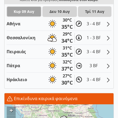
Κυρ 09 Αυγ
Δευ 10 Αυγ
Τρί 11 Αυγ
30°C
Αθήνα
3 - 4 BF
35°C
29°C
Θεσσαλονίκη
1 - 3 BF
34°C
31°C
Πειραιάς
3 - 4 BF
35°C
32°C
Πάτρα
3 BF
37°C
27°C
Ηράκλειο
3 - 4 BF
30°C
Επικίνδυνα καιρικά φαινόμενα
+