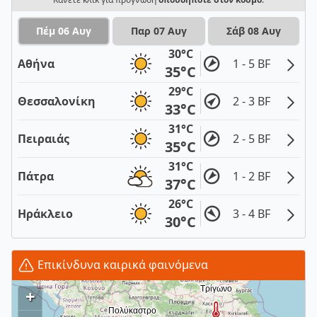
Πέμ 06 Αυγ
Παρ 07 Αυγ
Σάβ 08 Αυγ
30°C
Αθήνα
1 - 5 BF
35°C
29°C
Θεσσαλονίκη
2 - 3 BF
33°C
31°C
Πειραιάς
2 - 5 BF
35°C
31°C
Πάτρα
1 - 2 BF
37°C
26°C
Ηράκλειο
3 - 4 BF
30°C
Επικίνδυνα καιρικά φαινόμενα
+