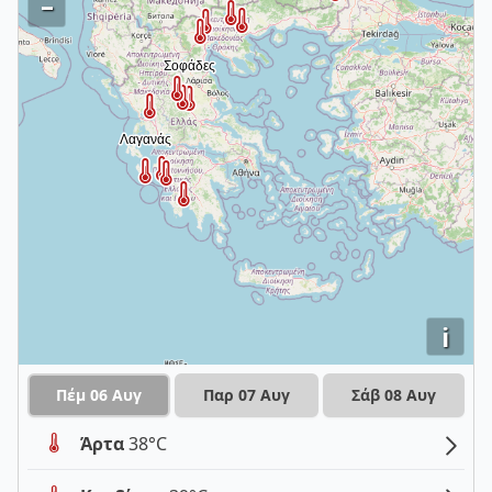
–
i
Πέμ 06 Αυγ
Παρ 07 Αυγ
Σάβ 08 Αυγ
Άρτα
38°C