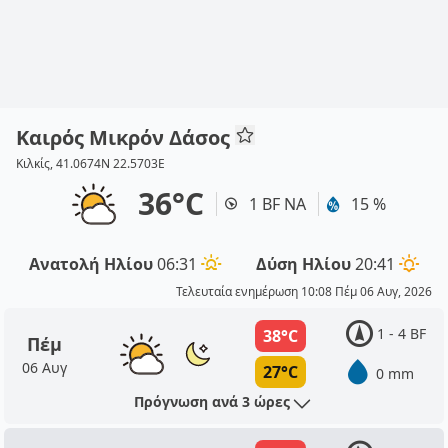
Καιρός Μικρόν Δάσος
Κιλκίς, 41.0674N 22.5703E
36°C
1 BF ΝΑ
15 %
Ανατολή Ηλίου
06:31
Δύση Ηλίου
20:41
Τελευταία ενημέρωση 10:08 Πέμ 06 Αυγ, 2026
1 - 4 BF
38°C
Πέμ
06 Αυγ
27°C
0 mm
Πρόγνωση ανά 3 ώρες