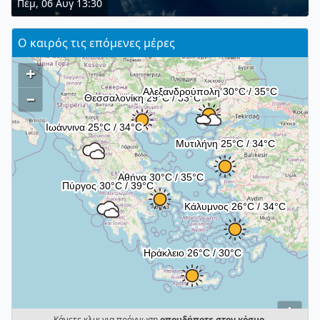
Πέμ, 06 Αυγ 13:30
Ο καιρός τις επόμενες μέρες
+
–
i
Κάνετε κλικ για πρόγνωση
οπουδήποτε στον κόσμο
.