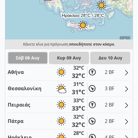
i
Κάνετε κλικ για πρόγνωση
οπουδήποτε στον κόσμο
.
Σάβ 08 Αυγ
Κυρ 09 Αυγ
Δευ 10 Αυγ
32°C
Αθήνα
2 BF
32°C
31°C
Θεσσαλονίκη
3 BF
31°C
33°C
Πειραιάς
2 BF
33°C
32°C
Πάτρα
2 BF
32°C
28°C
Ηράκλειο
4 BF