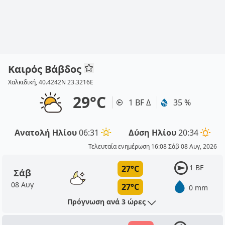
Καιρός Βάβδος
Χαλκιδική, 40.4242N 23.3216E
29°C
1 BF Δ
35 %
Ανατολή Ηλίου
06:31
Δύση Ηλίου
20:34
Τελευταία ενημέρωση 16:08 Σάβ 08 Αυγ, 2026
1 BF
27°C
Σάβ
08 Αυγ
27°C
0 mm
Πρόγνωση ανά 3 ώρες