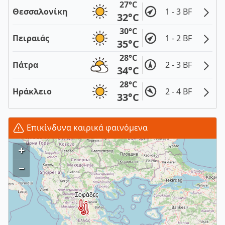
27°C
Θεσσαλονίκη
1 - 3 BF
32°C
30°C
Πειραιάς
1 - 2 BF
35°C
28°C
Πάτρα
2 - 3 BF
34°C
28°C
Ηράκλειο
2 - 4 BF
33°C
Επικίνδυνα καιρικά φαινόμενα
+
–