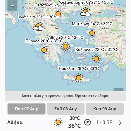
–
i
Κάνετε κλικ για πρόγνωση
οπουδήποτε στον κόσμο
.
Παρ 07 Αυγ
Σάβ 08 Αυγ
Κυρ 09 Αυγ
30°C
Αθήνα
1 - 3 BF
36°C